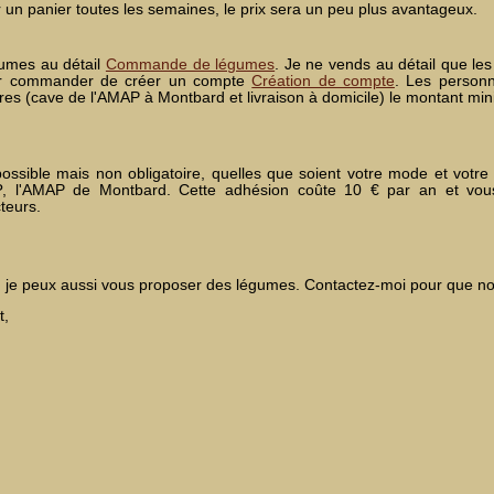
n panier toutes les semaines, le prix sera un peu plus avantageux.
gumes au détail
Commande de légumes
. Je ne vends au détail que les
pour commander de créer un compte
Création de compte
. Les person
s (cave de l'AMAP à Montbard et livraison à domicile) le montant minim
 possible mais non obligatoire, quelles que soient votre mode et vot
P
, l'AMAP de Montbard. Cette adhésion coûte 10 € par an et vou
teurs.
es, je peux aussi vous proposer des légumes. Contactez-moi pour que no
t,