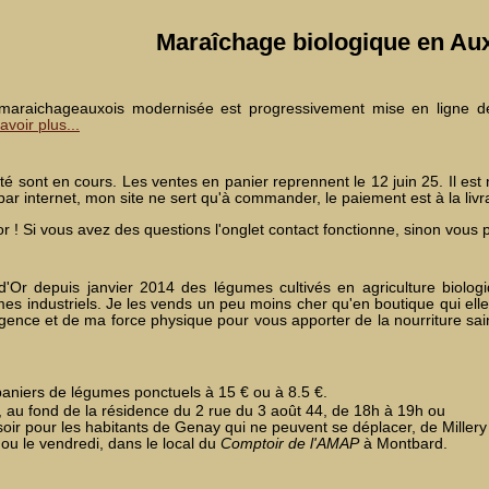
Maraîchage biologique en Au
 maraichageauxois modernisée est progressivement mise en ligne dep
avoir plus...
té sont en cours. Les ventes en panier reprennent le 12 juin 25. Il e
ar internet, mon site ne sert qu'à commander, le paiement est à la livr
or ! Si vous avez des questions l'onglet contact fonctionne, sinon vou
Or depuis janvier 2014 des légumes cultivés en agriculture biolog
s industriels. Je les vends un peu moins cher qu'en boutique qui elle
lligence et de ma force physique pour vous apporter de la nourriture sa
iers de légumes ponctuels à 15 € ou à 8.5 €.
y, au fond de la résidence du 2 rue du 3 août 44, de 18h à 19h ou
i soir pour les habitants de Genay qui ne peuvent se déplacer, de Mille
rd ou le vendredi, dans le local du
Comptoir de l'AMAP
à Montbard.