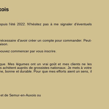
xois
uis l'été 2022. N'hésitez pas à me signaler d'éventuels
st nécessaire d'avoir créer un compte pour commander. Peut-
aison.
s pouvez commencer par vous inscrire.
ique. Mes légumes ont un vrai goût et mes clients ne les
s achètent auprès de grossistes nationaux. Je mets à votre
ine, bonne et durable. Pour que mes efforts aient un sens, il
ry et de Semur-en-Auxois ou