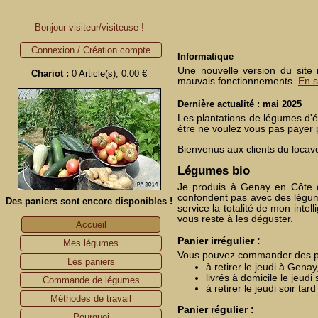
Bonjour visiteur/visiteuse !
Connexion / Création compte
Informatique
Une nouvelle version du site
Chariot :
0 Article(s), 0.00 €
mauvais fonctionnements.
En s
Dernière actualité : mai 2025
Les plantations de légumes d'é
être ne voulez vous pas payer p
Bienvenus aux clients du locav
Légumes bio
Je produis à Genay en Côte d'
confondent pas avec des légume
Des paniers sont encore disponibles !
service la totalité de mon inte
vous reste à les déguster.
Accueil
Panier irrégulier :
Mes légumes
Vous pouvez commander des pan
Les paniers
à retirer le jeudi à Gena
livrés à domicile le jeud
Commande de légumes
à retirer le jeudi soir ta
Méthodes de travail
Panier régulier :
Pourquoi